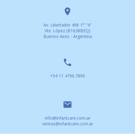
location_on
Av. Libertador 496 1° "4"
Vte. López (B1638BEQ)
Buenos Aires - Argentina
phone
+54 11 4796.7890
email
info@infantcare.com.ar
ventas@infantcare.com.ar